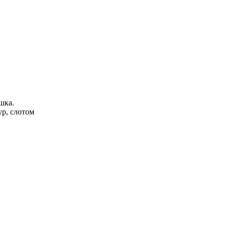
шка.
ур, слотом