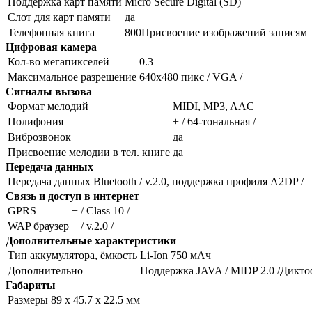
Поддержка карт памяти
Micro Secure Digital (SD)
Слот для карт памяти
да
Телефонная книга
800Присвоение изображений записям
Цифровая камера
Кол-во мегапикселей
0.3
Максимальное разрешение
640x480 пикс / VGA /
Сигналы вызова
Формат мелодий
MIDI, MP3, AAC
Полифония
+ / 64-тональная /
Виброзвонок
да
Присвоение мелодии в тел. книге
да
Передача данных
Передача данных
Bluetooth / v.2.0, поддержка профиля A2DP /
Связь и доступ в интернет
GPRS
+ / Class 10 /
WAP браузер
+ / v.2.0 /
Дополнительные характеристики
Тип аккумулятора, ёмкость
Li-Ion 750 мАч
Дополнительно
Поддержка JAVA / MIDP 2.0 /Дикт
Габариты
Размеры
89 x 45.7 x 22.5 мм