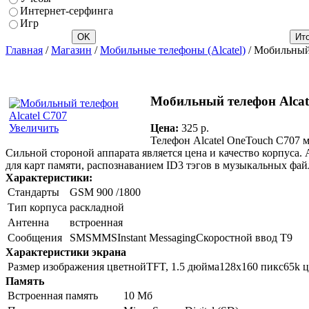
Интернет-серфинга
Игр
Главная
/
Магазин
/
Мобильные телефоны (Alcatel)
/ Мобильный 
Мобильный телефон Alcat
Цена:
325 p.
Увеличить
Телефон Alcatel OneTouch C707 
Сильной стороной аппарата является цена и качество корпуса. 
для карт памяти, распознаванием ID3 тэгов в музыкальных фай
Характеристики:
Стандарты
GSM 900 /1800
Тип корпуса
раскладной
Антенна
встроенная
Сообщения
SMSMMSInstant MessagingСкоростной ввод T9
Характеристики экрана
Размер изображения
цветнойTFT, 1.5 дюйма128x160 пикс65k ц
Память
Встроенная память
10 Мб