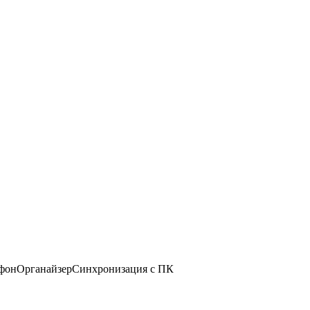
офонОрганайзерСинхронизация с ПК