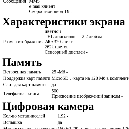
Сообщения
MMS
e-mail клиент
Скоростной ввод T9 -
Характеристики экрана
цветной
TFT, диагональ — 2.2 дюйма
Размер изображения
240x320 -пикс
262k цветов
Сенсорный дисплей -
Память
Встроенная память
25 -Мб -
Поддержка карт памяти
MicroSD , -карта на 128 Мб в комплекте
Слот для карт памяти
да
500
Телефонная книга
Присвоение изображений записям -
Цифровая камера
Кол-во мегапикселей
1.92 -
Вспышка
да
Максимальное разрешение
1600x1200 -пикс , -сьемка видео 176