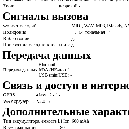
Zoom
цифровой -
Сигналы вызова
Формат мелодий
MIDI, WAV, MP3, iMelody, AMR
Полифония
+ , -64-тональная - / -
Виброзвонок
да
Присвоение мелодии в тел. книге
да
Передача данных
Bluetooth
Передача данных
IrDA (ИК-порт)
USB (miniUSB) -
Связь и доступ в интерн
GPRS
+ , -class 12 - / -
WAP браузер
+ , -v2.0 - / -
Дополнительные характ
Тип аккумулятора, ёмкость
Li-Ion, 600 mAh -
Время ожидания
180 -ч -