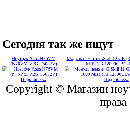
Сегодня
так же ищут
Ноутбук Asus N76VM
Модуль памяти G.Skill 12 GB 
(N76VM-V2G-T5082V)
MHz (F3-12800CL9T
Подробнее...
Подробнее...
Copyright © Магазин ноу
права