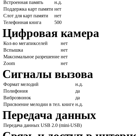
Встроенная память
н.д.
Поддержка карт памяти
нет
Слот для карт памяти
нет
Телефонная книга
500
Цифровая камера
Кол-во мегапикселей
нет
Вспышка
нет
Максимальное разрешение
нет
Zoom
нет
Сигналы вызова
Формат мелодий
н.д.
Полифония
да
Виброзвонок
да
Присвоение мелодии в тел. книге
н.д.
Передача данных
Передача данных
USB 2.0 (mini-USB)
Связь и доступ в интерн