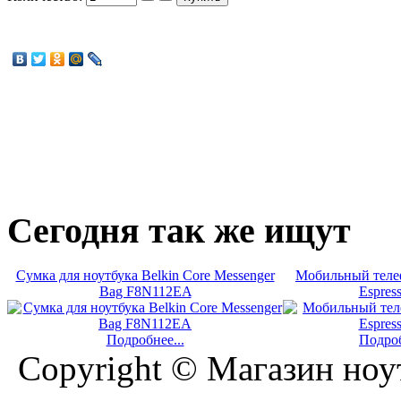
Сегодня
так же ищут
Сумка для ноутбука Belkin Core Messenger
Мобильный теле
Bag F8N112EA
Espres
Подробнее...
Подроб
Copyright © Магазин ноу