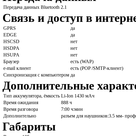
Передача данных
Bluetooth 2.1
Связь и доступ в интерн
GPRS
да
EDGE
да
HSCSD
нет
HSDPA
нет
HSUPA
нет
Браузер
есть (WAP)
e-mail клиент
есть (POP /SMTP-клиент)
Синхронизация с компьютером
да
Дополнительные характ
Тип аккумулятора, ёмкость
Li-Ion 1430 мАч
Время ожидания
888 ч
Время разговора
7:00 ч:мин
Дополнительно
разъем для наушников:3.5 мм- проф
Габариты