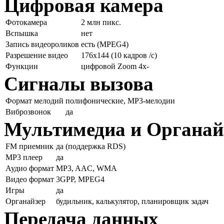
Цифровая камера
Фотокамера
2 млн пикс.
Вспышка
нет
Запись видеороликов
есть (MPEG4)
Разрешение видео
176x144 (10 кадров /с)
Функции
цифровой Zoom 4x-
Сигналы вызова
Формат мелодий
полифонические, MP3-мелодии
Виброзвонок
да
Мультимедиа и Органай
FM приемник
да (поддержка RDS)
MP3 плеер
да
Аудио формат
MP3, AAC, WMA
Видео формат
3GPP, MPEG4
Игры
да
Органайзер
будильник, калькулятор, планировщик задач
Передача данных