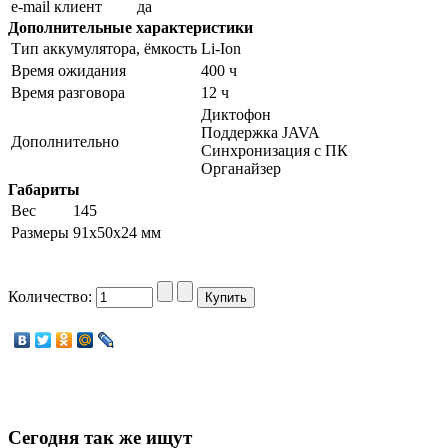
e-mail клиент
да
Дополнительные характеристики
Тип аккумулятора, ёмкость
Li-Ion
Время ожидания
400 ч
Время разговора
12 ч
Диктофон
Поддержка JAVA
Дополнительно
Синхронизация с ПК
Органайзер
Габариты
Вес
145
Размеры
91х50х24 мм
Количество:
Сегодня
так же ищут