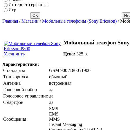
Интернет-серфинга
Игр
Главная
/
Магазин
/
Мобильные телефоны (Sony Ericsson)
/ Моби
Мобильный телефон Sony 
Цена:
325 p.
Увеличить
Характеристики:
Стандарты
GSM 900 /1800 /1900
Тип корпуса
обычный
Антенна
встроенная
Голосовой набор
да
Голосовое управление
да
Смартфон
да
SMS
EMS
Сообщения
MMS
Instant Messaging
Скоростной ввод T9 /iTAP