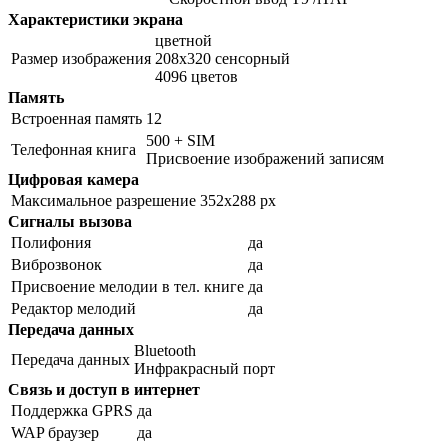
Характеристики экрана
цветной
Размер изображения
208x320 сенсорный
4096 цветов
Память
Встроенная память
12
500 + SIM
Телефонная книга
Присвоение изображений записям
Цифровая камера
Максимальное разрешение
352x288 px
Сигналы вызова
Полифония
да
Виброзвонок
да
Присвоение мелодии в тел. книге
да
Редактор мелодий
да
Передача данных
Bluetooth
Передача данных
Инфракрасный порт
Связь и доступ в интернет
Поддержка GPRS
да
WAP браузер
да