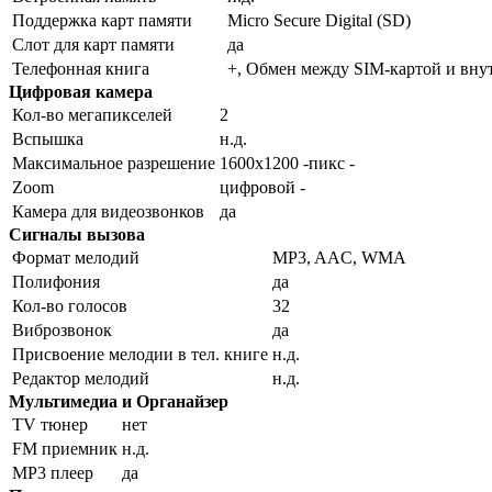
Поддержка карт памяти
Micro Secure Digital (SD)
Слот для карт памяти
да
Телефонная книга
+, Обмен между SIM-картой и вну
Цифровая камера
Кол-во мегапикселей
2
Вспышка
н.д.
Максимальное разрешение
1600x1200 -пикс -
Zoom
цифровой -
Камера для видеозвонков
да
Сигналы вызова
Формат мелодий
MP3, AAC, WMA
Полифония
да
Кол-во голосов
32
Виброзвонок
да
Присвоение мелодии в тел. книге
н.д.
Редактор мелодий
н.д.
Мультимедиа и Органайзер
TV тюнер
нет
FM приемник
н.д.
MP3 плеер
да