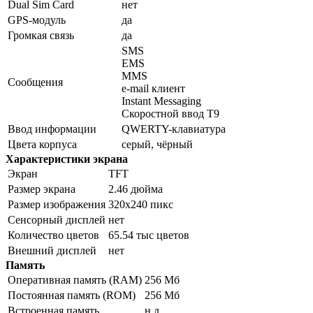
Dual Sim Card
нет
GPS-модуль
да
Громкая связь
да
SMS
EMS
MMS
Сообщения
e-mail клиент
Instant Messaging
Скоростной ввод T9
Ввод информации
QWERTY-клавиатура
Цвета корпуса
серый, чёрный
Характеристики экрана
Экран
TFT
Размер экрана
2.46 дюйма
Размер изображения
320x240 пикс
Сенсорный дисплей
нет
Количество цветов
65.54 тыс цветов
Внешний дисплей
нет
Память
Оперативная память (RAM)
256 Мб
Постоянная память (ROM)
256 Мб
Встроенная память
н.д.