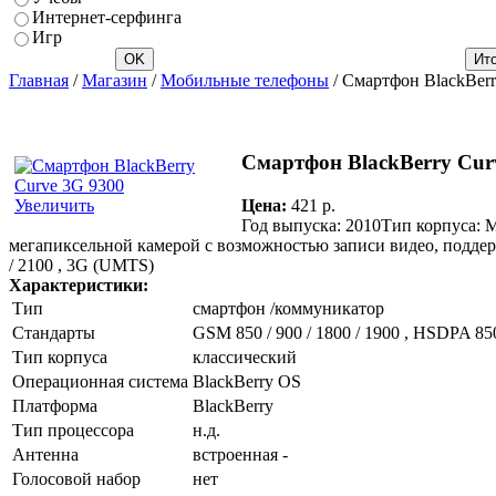
Интернет-серфинга
Игр
Главная
/
Магазин
/
Мобильные телефоны
/ Смартфон BlackBerr
Смартфон BlackBerry Cur
Цена:
421 p.
Увеличить
Год выпуска: 2010Тип корпуса: 
мегапиксельной камерой с возможностью записи видео, поддержи
/ 2100 , 3G (UMTS)
Характеристики:
Тип
смартфон /коммуникатор
Стандарты
GSM 850 / 900 / 1800 / 1900 , HSDPA 850
Тип корпуса
классический
Операционная система
BlackBerry OS
Платформа
BlackBerry
Тип процессора
н.д.
Антенна
встроенная -
Голосовой набор
нет