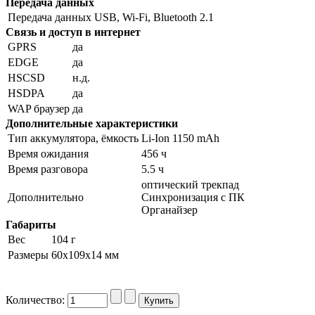
Передача данных
Передача данных
USB, Wi-Fi, Bluetooth 2.1
Связь и доступ в интернет
GPRS
да
EDGE
да
HSCSD
н.д.
HSDPA
да
WAP браузер
да
Дополнительные характеристики
Тип аккумулятора, ёмкость
Li-Ion 1150 mAh
Время ожидания
456 ч
Время разговора
5.5 ч
оптический трекпад
Дополнительно
Синхронизация с ПК
Органайзер
Габариты
Вес
104 г
Размеры
60x109x14 мм
Количество: