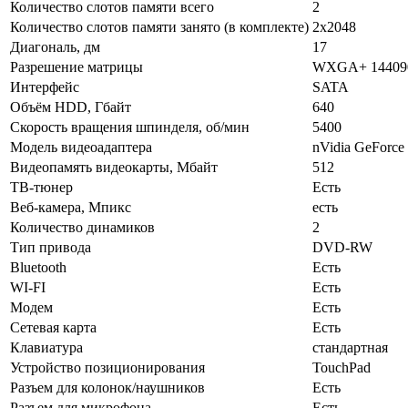
Количество слотов памяти всего
2
Количество слотов памяти занято (в комплекте)
2x2048
Диагональ, дм
17
Разрешение матрицы
WXGA+ 14409
Интерфейс
SATA
Объём HDD, Гбайт
640
Скорость вращения шпинделя, об/мин
5400
Модель видеоадаптера
nVidia GeForc
Видеопамять видеокарты, Мбайт
512
ТВ-тюнер
Есть
Веб-камера, Мпикс
есть
Количество динамиков
2
Тип привода
DVD-RW
Bluetooth
Есть
WI-FI
Есть
Модем
Есть
Сетевая карта
Есть
Клавиатура
стандартная
Устройство позиционирования
TouchPad
Разъем для колонок/наушников
Есть
Разъем для микрофона
Есть