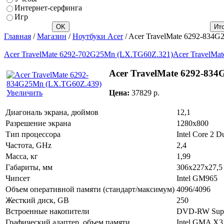
Интернет-серфинга
Игр
Главная
/
Магазин
/
Ноутбуки Acer
/ Acer TravelMate 6292-834
Acer TravelMate 6292-702G25Mn (LX.TG60Z.321)
Acer TravelMa
Acer TravelMate 6292-83
Цена:
37829 p.
Увеличить
Диагональ экрана, дюймов
12,1
Разрешение экрана
1280х800
Тип процессора
Intel Core 2 
Частота, GHz
2,4
Масса, кг
1,99
Габариты, мм
306x227x27,5
Чипсет
Intel GM965
Объем оперативной памяти (стандарт/максимум)
4096/4096
Жесткий диск, GB
250
Встроенные накопители
DVD-RW Supe
Графический адаптер, объем памяти
Intel GMA X3