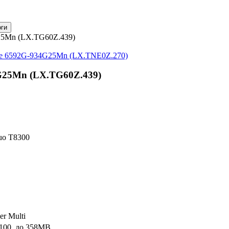
G25Mn (LX.TG60Z.439)
te 6592G-934G25Mn (LX.TNE0Z.270)
4G25Mn (LX.TG60Z.439)
Duo T8300
r Multi
100, до 358MB