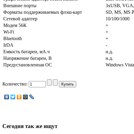
Внешние порты
3xUSB, VGA, sp
Форматы поддерживаемых флэш-карт
SD, MS, MS 
Сетевой адаптер
10/100/1000
Модем 56К
+
Wi-Fi
+
Bluetooth
+
IrDA
-
Емкость батареи, мА.ч
н.д.
Напряжение батареи, В
н.д.
Предустановленная ОС
Windows Vista
Количество:
Сегодня
так же ищут