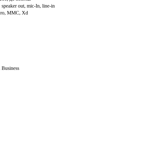
eaker out, mic-In, line-in
Pro, MMC, Xd
 Business