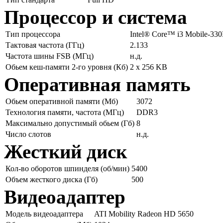
Процессор и система
Тип процессора
Intel® Core™ i3 Mobile-33
Тактовая частота (ГГц)
2.133
Частота шины FSB (МГц)
н.д.
Обьем кеш-памяти 2-го уровня (Кб)
2 х 256 KB
Оперативная память
Обьем оперативной памяти (Мб)
3072
Технология памяти, частота (МГц)
DDR3
Максимально допустимый обьем (Гб)
8
Число слотов
н.д.
Жесткий диск
Кол-во оборотов шпинделя (об/мин)
5400
Объем жесткого диска (Гб)
500
Видеоадаптер
Модель видеоадаптера
ATI Mobility Radeon HD 5650