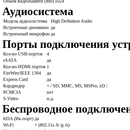
Объем видеопамяти (Мб)
1024
Аудиосистема
Модель аудиосистемы
High Definition Audio
Встроенные динамики
да
Встроенный микрофон
да
Порты подключения уст
Кол-во USB-портов
4
eSATA
да
Кол-во HDMI портов
1
FireWire/IEEE 1394
да
Express Card
да
Кардридер
+ / SD, MMC, MS, MSPro, xD /
PCMCIA
нет
S-Video
н.д.
Беспроводное подключе
IrDA (Ик-порт)
да
Wi-Fi
+ (802.11a /b /g /n)