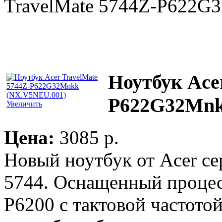
TravelMate 5744Z-P622G
Ноутбук Ace
P622G32Mnk
Увеличить
Цена:
3085 p.
Новый ноутбук от Acer се
5744. Оснащенный процесс
P6200 с тактовой частотой