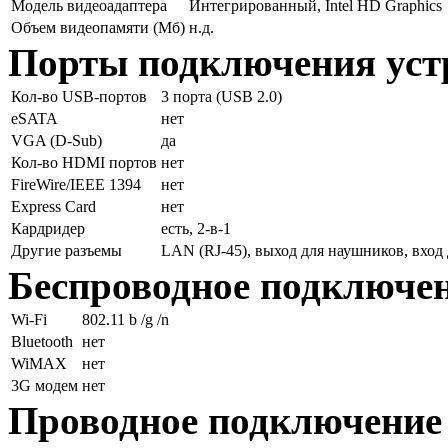
Модель видеоадаптера
Интегрированный, Intel HD Graphics
Объем видеопамяти (Мб)
н.д.
Порты подключения уст
Кол-во USB-портов
3 порта (USB 2.0)
eSATA
нет
VGA (D-Sub)
да
Кол-во HDMI портов
нет
FireWire/IEEE 1394
нет
Express Card
нет
Кардридер
есть, 2-в-1
Другие разъемы
LAN (RJ-45), выход для наушников, вход
Беспроводное подключе
Wi-Fi
802.11 b /g /n
Bluetooth
нет
WiMAX
нет
3G модем
нет
Проводное подключение