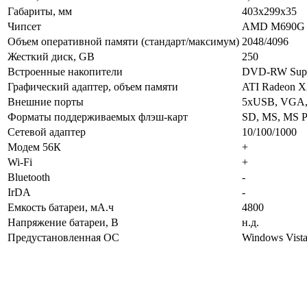
Габариты, мм
403x299x35
Чипсет
AMD M690G
Объем оперативной памяти (стандарт/максимум)
2048/4096
Жесткий диск, GB
250
Встроенные накопители
DVD-RW Supe
Графический адаптер, объем памяти
ATI Radeon X
Внешние порты
5xUSB, VGA, S
Форматы поддерживаемых флэш-карт
SD, MS, MS 
Сетевой адаптер
10/100/1000
Модем 56К
+
Wi-Fi
+
Bluetooth
-
IrDA
-
Емкость батареи, мА.ч
4800
Напряжение батареи, В
н.д.
Предустановленная ОС
Windows Vist