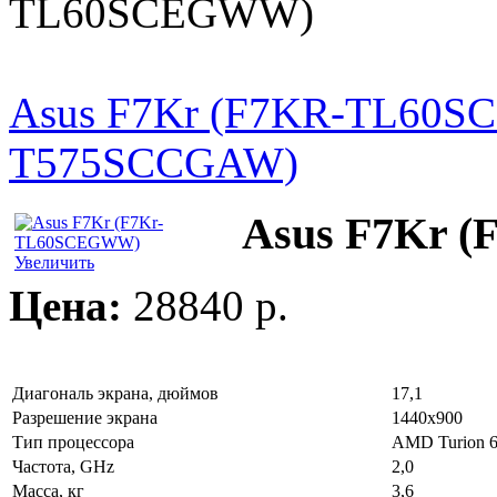
TL60SСEGWW)
Asus F7Kr (F7KR-TL60
T575SCCGAW)
Asus F7Kr 
Увеличить
Цена:
28840 p.
Диагональ экрана, дюймов
17,1
Разрешение экрана
1440x900
Тип процессора
AMD Turion 6
Частота, GHz
2,0
Масса, кг
3,6