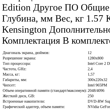
Edition Другое ПО Общие
Глубина, мм Вес, кг 1.57 
Kensington Дополнительн
Комплектация В комплект
Диагональ экрана, дюймов:
12
Разрешение экрана:
1280x800
Тип процессора:
Intel Core 2 
Частота, GHz:
2,4
Масса, кг:
1,57
Габариты, мм:
300x220x32
Чипсет:
Intel 965PM
Объем оперативной памяти (стандарт/максимум):
2048/4096
Жесткий диск, GB:
250
Встроенные накопители:
DVD-RW Sup
Графический адаптер, объем памяти:
NVidia GeFo