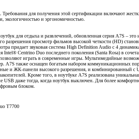
 Требования для получения этой сертификации включают жест
и, экологичностью и эргономичностью.
тбук для отдыха и развлечений, обновленная серия A7S – это 
го разрешения просмотр фильмов высокой четкости (HD) станов
а придает звуковая система High Definition Audio с 4 динамик
 Intel® Centrino Duo последнего поколения (Santa Rosa) в сочет
позволяют играть в современные игры. Мультимедийные возмо
р. A7S также оснащен богатым набором коммуникационных пор
ные и ЖК-панели высокого разрешения, и комбинированный с
копителей. Кроме того, в ноутбуке A7S реализована уникальна
е USB даже тогда, когда ноутбук выключен. Для более комфортн
ифровым блоком.
Duo T7700