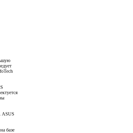
льшую
ледует
foTech
US
ектуется
вы
и. ASUS
на базе