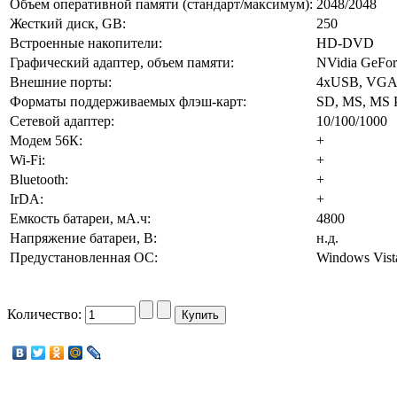
Объем оперативной памяти (стандарт/максимум):
2048/2048
Жесткий диск, GB:
250
Встроенные накопители:
HD-DVD
Графический адаптер, объем памяти:
NVidia GeFo
Внешние порты:
4xUSB, VGA, I
Форматы поддерживаемых флэш-карт:
SD, MS, MS 
Сетевой адаптер:
10/100/1000
Модем 56К:
+
Wi-Fi:
+
Bluetooth:
+
IrDA:
+
Емкость батареи, мА.ч:
4800
Напряжение батареи, В:
н.д.
Предустановленная ОС:
Windows Vis
Количество: