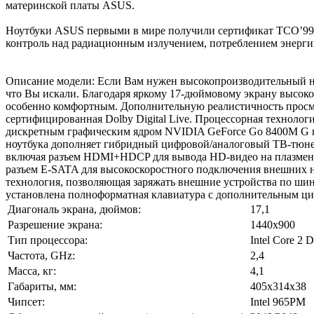
материнской платы ASUS.
Ноутбуки ASUS первыми в мире получили сертификат ТСО’99.
контроль над радиационным излучением, потреблением энерги
Описание модели: Если Вам нужен высокопроизводительный ноу
что Вы искали. Благодаря яркому 17-дюймовому экрану высоко
особенно комфортным. Дополнительную реалистичность просмотр
сертифицированная Dolby Digital Live. Процессорная технология
дискретным графическим ядром NVIDIA GeForce Go 8400M G 
ноутбука дополняет гибридный цифровой/аналоговый ТВ-тюне
включая разъем HDMI+HDCP для вывода HD-видео на плазмен
разъем E-SATA для высокоскоростного подключения внешних на
технология, позволяющая заряжать внешние устройства по шин
установлена полноформатная клавиатура с дополнительным ц
Диагональ экрана, дюймов:
17,1
Разрешение экрана:
1440x900
Тип процессора:
Intel Core 2 
Частота, GHz:
2,4
Масса, кг:
4,1
Габариты, мм:
405x314x38
Чипсет:
Intel 965PM