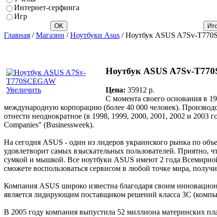
Интернет-серфинга
Игр
Главная
/
Магазин
/
Ноутбуки Asus
/ Ноутбук ASUS A7Sv-T77
Ноутбук ASUS A7Sv-T7
Цена:
35912 p.
Увеличить
С момента своего основания в 1
международную корпорацию (более 40 000 человек). Производс
отнести неоднократное (в 1998, 1999, 2000, 2001, 2002 и 2003
Companies" (Businessweek).
На сегодня ASUS - один из лидеров украинского рынка по об
удовлетворит самых взыскательных пользователей. Приятно, чт
сумкой и мышкой. Все ноутбуки ASUS имеют 2 года Всемирной
сможете воспользоваться сервисом в любой точке мира, полу
Компания ASUS широко известна благодаря своим инновацио
является лидирующим поставщиком решений класса 3C (компью
В 2005 году компания выпустила 52 миллиона материнских плат