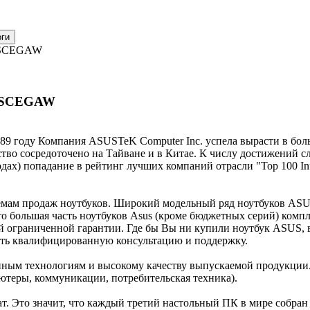
0SCEGAW
70SCEGAW
989 году Компания ASUSTeK Computer Inc. успела вырасти в бо
тво сосредоточено на Тайване и в Китае. К числу достижений с
 годах) попадание в рейтинг лучших компаний отрасли "Top 100 In
ъемам продаж ноутбуков. Широкий модельный ряд ноутбуков AS
о большая часть ноутбуков Asus (кроме бюджетных серий) компл
 ограниченной гарантии. Где бы Вы ни купили ноутбук ASUS, 
чить квалифицированную консультацию и поддержку.
нным технологиям и высокому качеству выпускаемой продукци
теры, коммуникации, потребительская техника).
. Это значит, что каждый третий настольный ПК в мире собран 