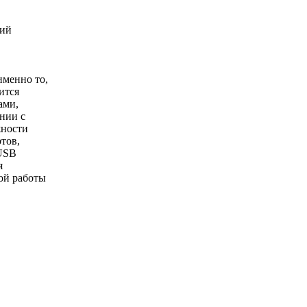
кий
именно то,
ится
ами,
ании с
жности
тов,
 USB
я
ой работы