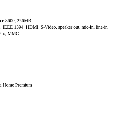
rce 8600, 256MB
EEE 1394, HDMI, S-Video, speaker out, mic-In, line-in
Pro, MMC
ta Home Premium