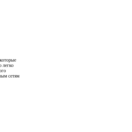
 которые
о легко
ого
ным сетям