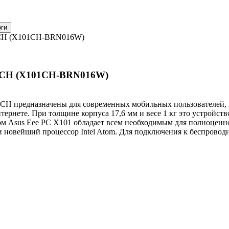
01CH (X101CH-BRN016W)
01CH (X101CH-BRN016W)
1СH предназначены для современных мобильных пользователей,
ернете. При толщине корпуса 17,6 мм и весе 1 кг это устройств
том Asus Eee PC X101 обладает всем необходимым для полноценн
и новейший процессор Intel Atom. Для подключения к беспровод