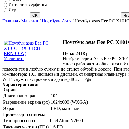
Интернет-серфинга
Игр
Главная
/
Магазин
/
Ноутбуки Asus
/ Ноутбук asus Eee PC X1
Ноутбук asus Eee PC X1
Цена:
2418 p.
Нетбуки серии Asus Eee PC X10
Увеличить
много работают и общаются в Инт
поместится в любую сумку и не станет обузой в дороге. При э
компьютера: 10,1-дюймовый дисплей, стандартная клавиатура 
Wi-Fi служит встроенный адаптер 802.11b/g/n.
Характеристики:
Экран
Диагональ экрана
10"
Разрешение экрана (px)
1024x600 (WXGA)
Экран
LED, матовый
Процессор и система
Тип процессора
Intel Atom N2600
Тактовая частота (ГГц)
1.6 ГГц