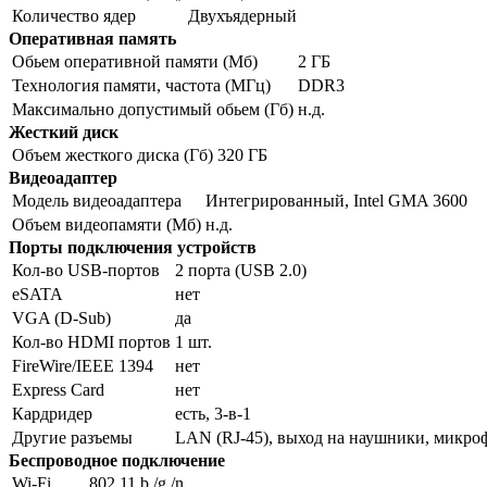
Количество ядер
Двухъядерный
Оперативная память
Обьем оперативной памяти (Мб)
2 ГБ
Технология памяти, частота (МГц)
DDR3
Максимально допустимый обьем (Гб)
н.д.
Жесткий диск
Объем жесткого диска (Гб)
320 ГБ
Видеоадаптер
Модель видеоадаптера
Интегрированный, Intel GMA 3600
Объем видеопамяти (Мб)
н.д.
Порты подключения устройств
Кол-во USB-портов
2 порта (USB 2.0)
eSATA
нет
VGA (D-Sub)
да
Кол-во HDMI портов
1 шт.
FireWire/IEEE 1394
нет
Express Card
нет
Кардридер
есть, 3-в-1
Другие разъемы
LAN (RJ-45), выход на наушники, микро
Беспроводное подключение
Wi-Fi
802.11 b /g /n