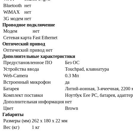
Bluetooth
нет
WiMAX
нет
3G модем
нет
Проводное подключение
Модем
нет
Сетевая карта
Fast Ethernet
Оптический привод
Оптический привод
нет
Дополнительные характеристики
Предустановленное ПО
Без ОС
Устройства ввода
Touchpad, клавиатура
Web-Camera
0.3 Мп
Встроенный микрофон
да
Батарея
Литий-ионная, 3-ячеечная, 2200
Комплект поставки
Ноутбук Eee PC, батарея, адапте
Дополнительная информация
нет
Цвет
Brown
Габариты
Размеры (мм)
262 x 180 x 22 мм
Вес (кг)
1 кг