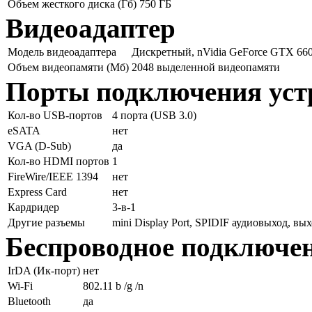
Объем жесткого диска (Гб)
750 ГБ
Видеоадаптер
Модель видеоадаптера
Дискретный, nVidia GeForсe GTX 6
Объем видеопамяти (Мб)
2048 выделенной видеопамяти
Порты подключения уст
Кол-во USB-портов
4 порта (USB 3.0)
eSATA
нет
VGA (D-Sub)
да
Кол-во HDMI портов
1
FireWire/IEEE 1394
нет
Express Card
нет
Кардридер
3-в-1
Другие разъемы
mini Display Port, SPIDIF аудиовыход, в
Беспроводное подключе
IrDA (Ик-порт)
нет
Wi-Fi
802.11 b /g /n
Bluetooth
да