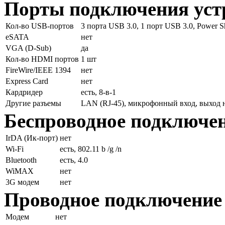
Порты подключения уст
Кол-во USB-портов
3 порта USB 3.0, 1 порт USB 3.0, Power S
eSATA
нет
VGA (D-Sub)
да
Кол-во HDMI портов
1 шт
FireWire/IEEE 1394
нет
Express Card
нет
Кардридер
есть, 8-в-1
Другие разъемы
LAN (RJ-45), микрофонный вход, выход 
Беспроводное подключе
IrDA (Ик-порт)
нет
Wi-Fi
есть, 802.11 b /g /n
Bluetooth
есть, 4.0
WiMAX
нет
3G модем
нет
Проводное подключение
Модем
нет