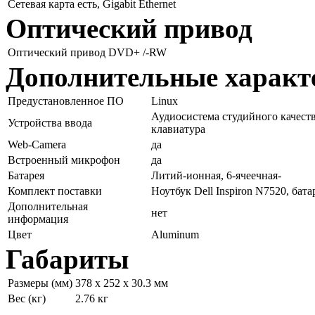
Сетевая карта
есть, Gigabit Ethernet
Оптический привод
Оптический привод
DVD+ /-RW
Дополнительные характ
Предустановленное ПО
Linux
Аудиосистема студийного качеств
Устройства ввода
клавиатура
Web-Camera
да
Встроенный микрофон
да
Батарея
Литий-ионная, 6-ячеечная-
Комплект поставки
Ноутбук Dell Inspiron N7520, бат
Дополнительная
нет
информация
Цвет
Aluminum
Габариты
Размеры (мм)
378 х 252 х 30.3 мм
Вес (кг)
2.76 кг