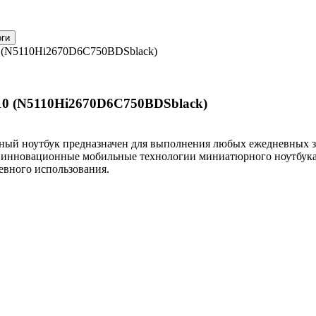
10 (N5110Hi2670D6C750BDSblack)
110 (N5110Hi2670D6C750BDSblack)
ный ноутбук предназначен для выполнения любых ежедневных за
а и инновационные мобильные технологии миниатюрного ноутбу
евного использования.