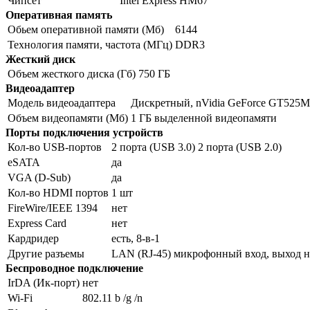
Чипсет
Intel Express HM67
Оперативная память
Обьем оперативной памяти (Мб)
6144
Технология памяти, частота (МГц)
DDR3
Жесткий диск
Объем жесткого диска (Гб)
750 ГБ
Видеоадаптер
Модель видеоадаптера
Дискретный, nVidia GeForce GT525M
Объем видеопамяти (Мб)
1 ГБ выделенной видеопамяти
Порты подключения устройств
Кол-во USB-портов
2 порта (USB 3.0) 2 порта (USB 2.0)
eSATA
да
VGA (D-Sub)
да
Кол-во HDMI портов
1 шт
FireWire/IEEE 1394
нет
Express Card
нет
Кардридер
есть, 8-в-1
Другие разъемы
LAN (RJ-45) микрофонный вход, выход 
Беспроводное подключение
IrDA (Ик-порт)
нет
Wi-Fi
802.11 b /g /n