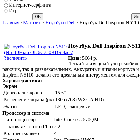
Интернет-серфинга
Игр
Главная
/
Магазин
/
Ноутбуки Dell
/ Ноутбук Dell Inspiron N51
Ноутбук Dell Inspiron N5
Цена:
5664 p.
Увеличить
Легкий и изящный ультрамобиль
рабочих, так и развлекательных. Аккуратный дизайн корпус
Inspiron N5110, делают его идеальным инструментом для ежедн
Характеристики:
Экран
Диагональ экрана
15.6"
Разрешение экрана (px)
1366x768 (WXGA HD)
Экран
LED, глянцевый
Процессор и система
Тип процессора
Intel Core i7-2670QM
Тактовая частота (ГГц)
2.2
Количество ядер
4