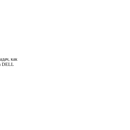
дач, как
ка DELL