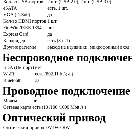
Кол-во USB-портов
2 шт. (USB 2.0), 2 шт. (USB 3.0)
eSATA
есть, 1 шт.
VGA (D-Sub)
да
Кол-во HDMI портов
1 шт.
FireWire/IEEE 1394
нет
Express Card
да
Кардридер
есть (8-в-1)
Другие разъемы
выход на наушники, микрофонный вход
Беспроводное подключе
IrDA (Ик-порт)
нет
Wi-Fi
есть (802.11 b /g /n)
Bluetooth
да
Проводное подключение
Модем
нет
Сетевая карта
есть (10 /100 /1000 Mbit /s )
Оптический привод
Оптический привод
DVD+ /-RW