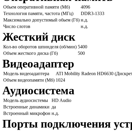
Обьем оперативной памяти (Мб)
4096
Технология памяти, частота (МГц)
DDR3-1333
Максимально допустимый обьем (Гб)
н.д.
Число слотов
н.д.
Жесткий диск
Кол-во оборотов шпинделя (об/мин)
5400
Объем жесткого диска (Гб)
500
Видеоадаптер
Модель видеоадаптера
ATI Mobility Radeon HD6630 (Дискре
Объем видеопамяти (Мб)
1024
Аудиосистема
Модель аудиосистемы
HD Audio
Встроенные динамики
да
Встроенный микрофон
н.д.
Порты подключения уст