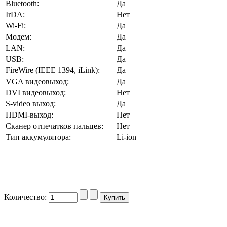
Bluetooth:
Да
IrDA:
Нет
Wi-Fi:
Да
Модем:
Да
LAN:
Да
USB:
Да
FireWire (IEEE 1394, iLink):
Да
VGA видеовыход:
Да
DVI видеовыход:
Нет
S-video выход:
Да
HDMI-выход:
Нет
Сканер отпечатков пальцев:
Нет
Тип аккумулятора:
Li-ion
Количество: