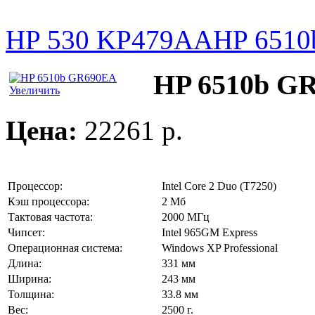
HP 530 KP479AA
HP 651
HP 6510b G
Увеличить
Цена:
22261 p.
Процессор:
Intel Core 2 Duo (T7250)
Кэш процессора:
2 Мб
Тактовая частота:
2000 МГц
Чипсет:
Intel 965GM Express
Операционная система:
Windows XP Professional
Длина:
331 мм
Ширина:
243 мм
Толщина:
33.8 мм
Вес:
2500 г.