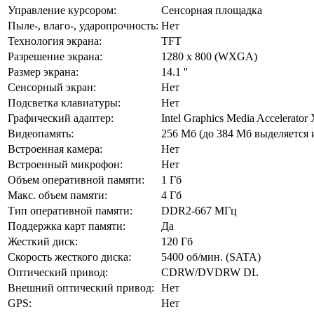
Управление курсором:
Сенсорная площадка
Пыле-, влаго-, ударопрочность:
Нет
Технология экрана:
TFT
Разрешение экрана:
1280 x 800 (WXGA)
Размер экрана:
14.1 ''
Сенсорный экран:
Нет
Подсветка клавиатуры:
Нет
Графический адаптер:
Intel Graphics Media Accelerato
Видеопамять:
256 Мб (до 384 Мб выделяется 
Встроенная камера:
Нет
Встроенный микрофон:
Нет
Объем оперативной памяти:
1 Гб
Макс. объем памяти:
4 Гб
Тип оперативной памяти:
DDR2-667 MГц
Поддержка карт памяти:
Да
Жесткий диск:
120 Гб
Скорость жесткого диска:
5400 об/мин. (SATA)
Оптический привод:
CDRW/DVDRW DL
Внешний оптический привод:
Нет
GPS:
Нет