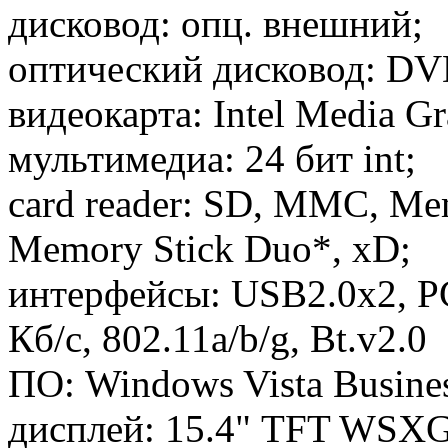
дисковод: опц. внешний;
оптический дисковод: DV
видеокарта: Intel Media G
мультимедиа: 24 бит int;
card reader: SD, MMC, Mem
Memory Stick Duo*, xD;
интерфейсы: USB2.0x2, PC
Кб/с, 802.11a/b/g, Bt.v2.0
ПО: Windows Vista Busines
дисплей: 15.4" TFT WSXG