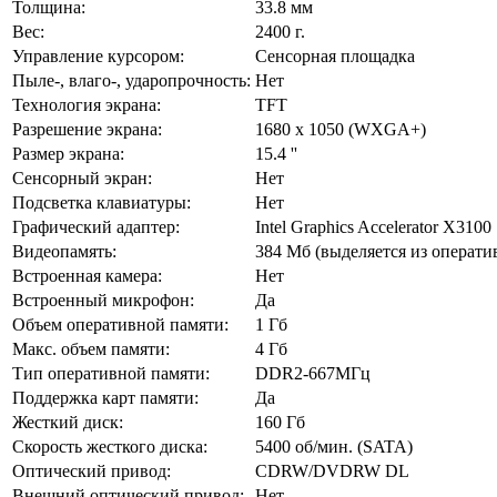
Толщина:
33.8 мм
Вес:
2400 г.
Управление курсором:
Сенсорная площадка
Пыле-, влаго-, ударопрочность:
Нет
Технология экрана:
TFT
Разрешение экрана:
1680 x 1050 (WXGA+)
Размер экрана:
15.4 ''
Сенсорный экран:
Нет
Подсветка клавиатуры:
Нет
Графический адаптер:
Intel Graphics Accelerator X3100
Видеопамять:
384 Мб (выделяется из операти
Встроенная камера:
Нет
Встроенный микрофон:
Да
Объем оперативной памяти:
1 Гб
Макс. объем памяти:
4 Гб
Тип оперативной памяти:
DDR2-667MГц
Поддержка карт памяти:
Да
Жесткий диск:
160 Гб
Скорость жесткого диска:
5400 об/мин. (SATA)
Оптический привод:
CDRW/DVDRW DL
Внешний оптический привод:
Нет