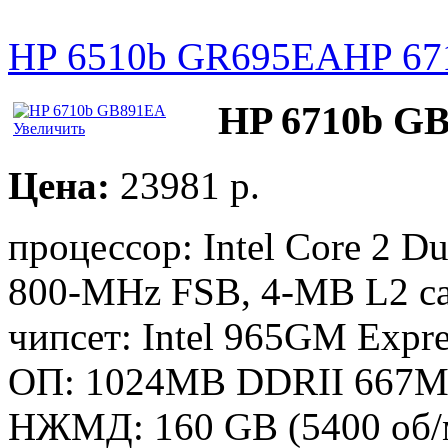
HP 6510b GR695EA
HP 67
HP 6710b G
Увеличить
Цена:
23981 p.
процессор: Intel Core 2 D
800-MHz FSB, 4-MB L2 ca
чипсет: Intel 965GM Expr
ОП: 1024MB DDRII 667M
НЖМД: 160 GB (5400 об/