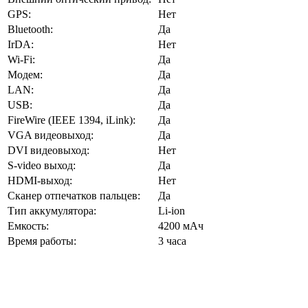
GPS:
Нет
Bluetooth:
Да
IrDA:
Нет
Wi-Fi:
Да
Модем:
Да
LAN:
Да
USB:
Да
FireWire (IEEE 1394, iLink):
Да
VGA видеовыход:
Да
DVI видеовыход:
Нет
S-video выход:
Да
HDMI-выход:
Нет
Сканер отпечатков пальцев:
Да
Тип аккумулятора:
Li-ion
Емкость:
4200 мАч
Время работы:
3 часа