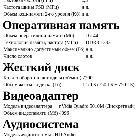
Тактовая частота (ГГц)
2,3
Частота шины FSB (МГц)
н.д.
Обьем кеш-памяти 2-го уровня (Кб)
н.д.
Оперативная память
Обьем оперативной памяти (Мб)
16144
Технология памяти, частота (МГц)
DDR3-1333
Максимально допустимый обьем (Гб)
н.д.
Число слотов
н.д.
Жесткий диск
Кол-во оборотов шпинделя (об/мин)
7200
Объем жесткого диска (Гб)
1.5 ТБ (750 ГБ + 750 ГБ)
Видеоадаптер
Модель видеоадаптера
nVidia Quadro 5010M (Дискретный)
Объем видеопамяти (Мб)
4096
Аудиосистема
Модель аудиосистемы
HD Audio