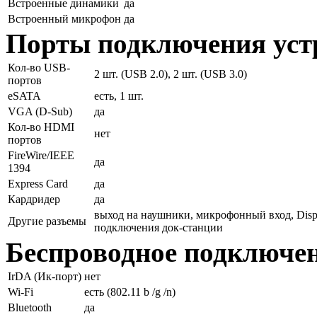
Встроенные динамики
да
Встроенный микрофон
да
Порты подключения уст
Кол-во USB-
2 шт. (USB 2.0), 2 шт. (USB 3.0)
портов
eSATA
есть, 1 шт.
VGA (D-Sub)
да
Кол-во HDMI
нет
портов
FireWire/IEEE
да
1394
Express Card
да
Кардридер
да
выход на наушники, микрофонный вход, Displ
Другие разъемы
подключения док-станции
Беспроводное подключе
IrDA (Ик-порт)
нет
Wi-Fi
есть (802.11 b /g /n)
Bluetooth
да