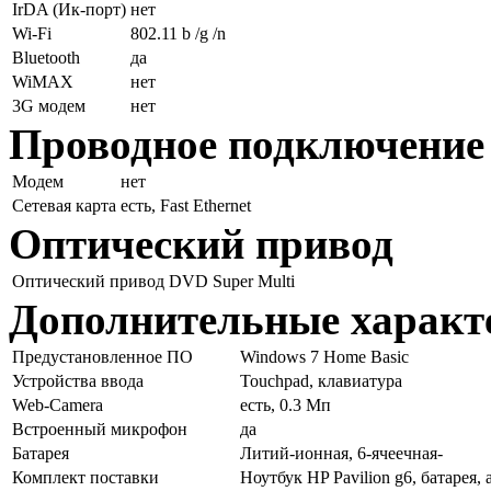
IrDA (Ик-порт)
нет
Wi-Fi
802.11 b /g /n
Bluetooth
да
WiMAX
нет
3G модем
нет
Проводное подключение
Модем
нет
Сетевая карта
есть, Fast Ethernet
Оптический привод
Оптический привод
DVD Super Multi
Дополнительные характ
Предустановленное ПО
Windows 7 Home Basic
Устройства ввода
Touchpad, клавиатура
Web-Camera
есть, 0.3 Мп
Встроенный микрофон
да
Батарея
Литий-ионная, 6-ячеечная-
Комплект поставки
Ноутбук HP Pavilion g6, батарея,