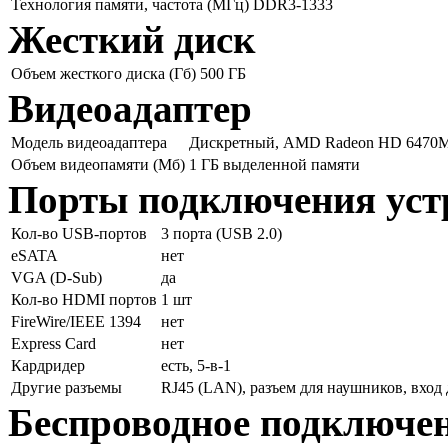
Технология памяти, частота (МГц)
DDR3-1333
Жесткий диск
Объем жесткого диска (Гб)
500 ГБ
Видеоадаптер
Модель видеоадаптера
Дискретный, AMD Radeon HD 6470
Объем видеопамяти (Мб)
1 ГБ выделенной памяти
Порты подключения уст
Кол-во USB-портов
3 порта (USB 2.0)
eSATA
нет
VGA (D-Sub)
да
Кол-во HDMI портов
1 шт
FireWire/IEEE 1394
нет
Express Card
нет
Кардридер
есть, 5-в-1
Другие разъемы
RJ45 (LAN), разъем для наушников, вход
Беспроводное подключе