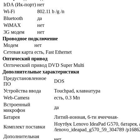
IrDA (Ик-порт)
нет
Wi-Fi
802.11 b /g /n
Bluetooth
да
WiMAX
нет
3G модем
нет
Проводное подключение
Модем
нет
Сетевая карта
есть, Fast Ethernet
Оптический привод
Оптический привод
DVD Super Multi
Дополнительные характеристики
Предустановленное
DOS
ПО
Устройства ввода
Touchpad, клавиатура
Web-Camera
есть, 0.3 Мп
Встроенный
да
микрофон
Батарея
Литий-ионная, 6-ти ячеечная-
Ноутбук Lenovo IdeaPad G570, батарея, 
Комплект поставки
/lenovo_ideapad_g570_59_304789 /p16862
Дополнительная
нет