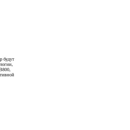
р будут
логии,
B800,
ативной