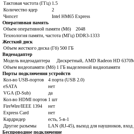
Тактовая частота (ГГц)
1.5
Количество ядер
2
Чипсет
Intel HM65 Express
Оперативная память
Обьем оперативной памяти (Мб)
2048
Технология памяти, частота (МГц)
DDR3-1333
Жесткий диск
Объем жесткого диска (Гб)
500 ГБ
Видеоадаптер
Модель видеоадаптера
Дискретный, AMD Radeon HD 6370
Объем видеопамяти (Мб)
1 ГБ выделенной видиопамяти
Порты подключения устройств
Кол-во USB-портов
4 порта (USB 2.0)
eSATA
нет
VGA (D-Sub)
да
Кол-во HDMI портов
1 шт
FireWire/IEEE 1394
нет
Express Card
нет
Кардридер
есть, 5-в-1
Другие разъемы
LAN (RJ-45), выход для наушников, вход
Беспроводное подключение