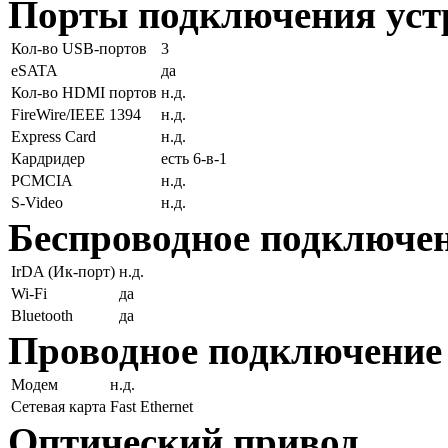
Порты подключения уст
Кол-во USB-портов
3
eSATA
да
Кол-во HDMI портов
н.д.
FireWire/IEEE 1394
н.д.
Express Card
н.д.
Кардридер
есть 6-в-1
PCMCIA
н.д.
S-Video
н.д.
Беспроводное подключе
IrDA (Ик-порт)
н.д.
Wi-Fi
да
Bluetooth
да
Проводное подключение
Модем
н.д.
Сетевая карта
Fast Ethernet
Оптический привод