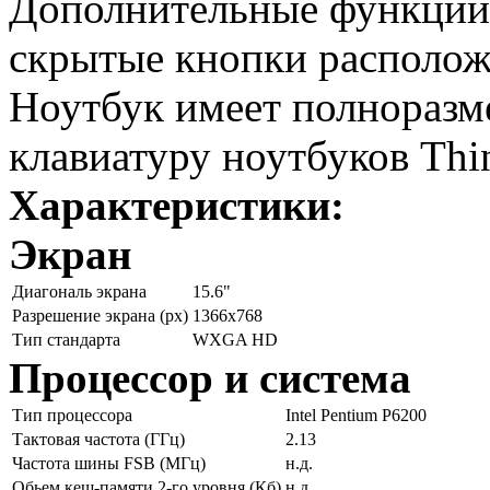
Дополнительные функции 
скрытые кнопки расположе
Ноутбук имеет полноразм
клавиатуру ноутбуков Thi
Характеристики:
Экран
Диагональ экрана
15.6"
Разрешение экрана (px)
1366x768
Тип стандарта
WXGA HD
Процессор и система
Тип процессора
Intel Pentium P6200
Тактовая частота (ГГц)
2.13
Частота шины FSB (МГц)
н.д.
Обьем кеш-памяти 2-го уровня (Кб)
н.д.