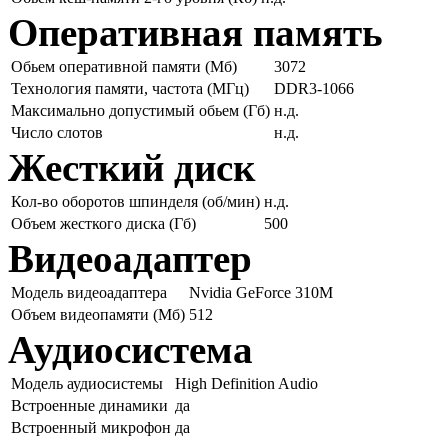
Оперативная память
Обьем оперативной памяти (Мб)
3072
Технология памяти, частота (МГц)
DDR3-1066
Максимально допустимый обьем (Гб)
н.д.
Число слотов
н.д.
Жесткий диск
Кол-во оборотов шпинделя (об/мин)
н.д.
Объем жесткого диска (Гб)
500
Видеоадаптер
Модель видеоадаптера
Nvidia GeForce 310M
Объем видеопамяти (Мб)
512
Аудиосистема
Модель аудиосистемы
High Definition Audio
Встроенные динамики
да
Встроенный микрофон
да