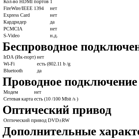
Кол-во HDMI портов
1
FireWire/IEEE 1394
нет
Express Card
нет
Кардридер
да
PCMCIA
нет
S-Video
н.д.
Беспроводное подключе
IrDA (Ик-порт)
нет
Wi-Fi
есть (802.11 b /g
Bluetooth
да
Проводное подключение
Модем
нет
Сетевая карта
есть (10 /100 Mbit /s )
Оптический привод
Оптический привод
DVD±RW
Дополнительные характ