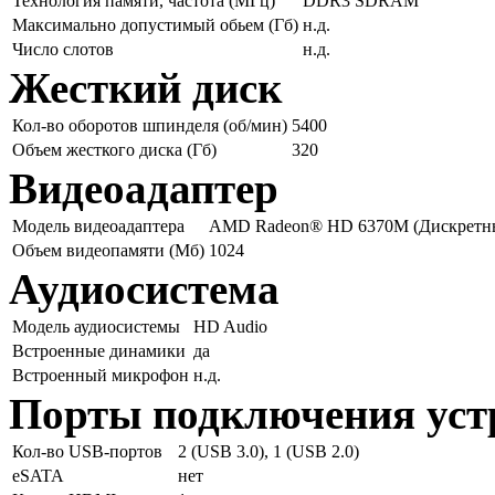
Технология памяти, частота (МГц)
DDR3 SDRAM
Максимально допустимый обьем (Гб)
н.д.
Число слотов
н.д.
Жесткий диск
Кол-во оборотов шпинделя (об/мин)
5400
Объем жесткого диска (Гб)
320
Видеоадаптер
Модель видеоадаптера
AMD Radeon® HD 6370M (Дискретн
Объем видеопамяти (Мб)
1024
Аудиосистема
Модель аудиосистемы
HD Audio
Встроенные динамики
да
Встроенный микрофон
н.д.
Порты подключения уст
Кол-во USB-портов
2 (USB 3.0), 1 (USB 2.0)
eSATA
нет