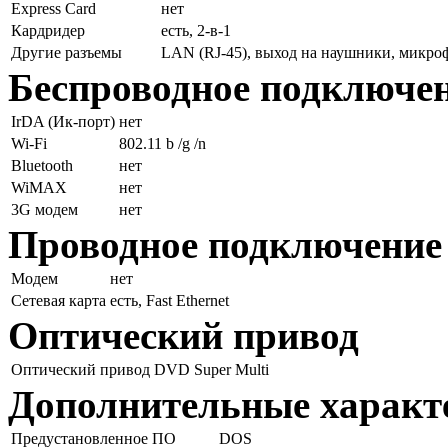
Express Card
нет
Кардридер
есть, 2-в-1
Другие разъемы
LAN (RJ-45), выход на наушники, микро
Беспроводное подключе
IrDA (Ик-порт)
нет
Wi-Fi
802.11 b /g /n
Bluetooth
нет
WiMAX
нет
3G модем
нет
Проводное подключение
Модем
нет
Сетевая карта
есть, Fast Ethernet
Оптический привод
Оптический привод
DVD Super Multi
Дополнительные характ
Предустановленное ПО
DOS