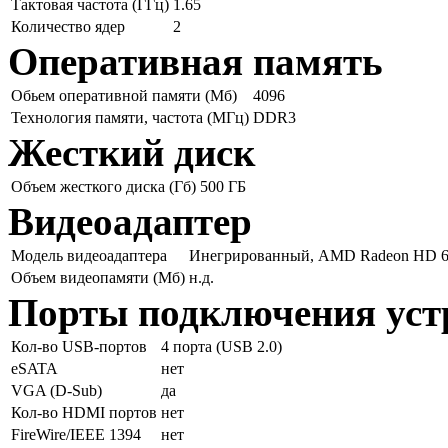
Тактовая частота (ГГц)
1.65
Количество ядер
2
Оперативная память
Обьем оперативной памяти (Мб)
4096
Технология памяти, частота (МГц)
DDR3
Жесткий диск
Объем жесткого диска (Гб)
500 ГБ
Видеоадаптер
Модель видеоадаптера
Инегрированный, AMD Radeon HD 
Объем видеопамяти (Мб)
н.д.
Порты подключения уст
Кол-во USB-портов
4 порта (USB 2.0)
eSATA
нет
VGA (D-Sub)
да
Кол-во HDMI портов
нет
FireWire/IEEE 1394
нет