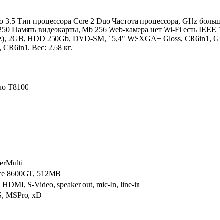
до 3.5 Тип процессора Core 2 Duo Частота процессора, GHz больш
250 Память видеокарты, Mb 256 Web-камера нет Wi-Fi есть IEEE 
Hz), 2GB, HDD 250Gb, DVD-SM, 15,4" WSXGA+ Gloss, CR6in1, 
R6in1. Вес: 2.68 кг.
Duo T8100
rMulti
ce 8600GT, 512MB
DMI, S-Video, speaker out, mic-In, line-in
, MSPro, xD