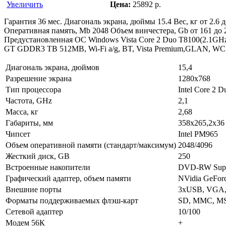
Цена:
25892 p.
Увеличить
Гарантия 36 мес. Диагональ экрана, дюймы 15.4 Вес, кг от 2.6 
Оперативная память, Mb 2048 Объем винчестера, Gb от 161 до 
Предустановленная ОС Windows Vista Core 2 Duo T8100(2.1G
GT GDDR3 TB 512MB, Wi-Fi a/g, BT, Vista Premium,GLAN, WC, C
Диагональ экрана, дюймов
15,4
Разрешение экрана
1280x768
Тип процессора
Intel Core 2 
Частота, GHz
2,1
Масса, кг
2,68
Габариты, мм
358x265,2x36
Чипсет
Intel PM965
Объем оперативной памяти (стандарт/максимум)
2048/4096
Жесткий диск, GB
250
Встроенные накопители
DVD-RW Supe
Графический адаптер, объем памяти
NVidia GeFor
Внешние порты
3xUSB, VGA, H
Форматы поддерживаемых флэш-карт
SD, MMC, MS
Сетевой адаптер
10/100
Модем 56К
+