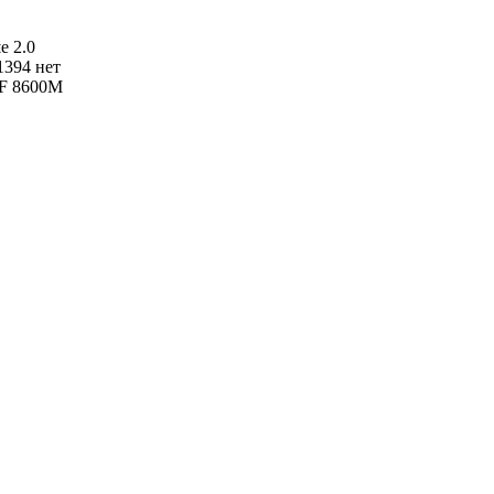
е 2.0
1394 нет
GF 8600M