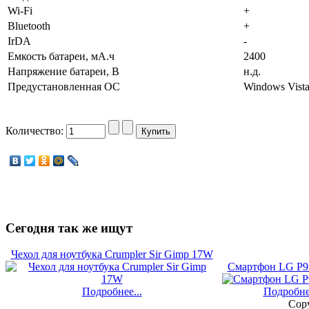
Wi-Fi
+
Bluetooth
+
IrDA
-
Емкость батареи, мА.ч
2400
Напряжение батареи, В
н.д.
Предустановленная ОС
Windows Vist
Количество:
Сегодня
так же ищут
Чехол для ноутбука Crumpler Sir Gimp 17W
Смартфон LG P9
Подробнее...
Подробнее
Copy