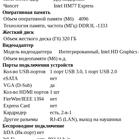
Чипсет
Intel HM77 Express
Оперативная память
Обьем оперативной памяти (Мб)
4096
Технология памяти, частота (МГц)
DDR3L -1333
Жесткий диск
Объем жесткого диска (Гб)
320 ГБ
Видеоадаптер
Модель видеоадаптера
Интегрированный, Intel HD Graphics
Объем видеопамяти (Мб)
н.д.
Порты подключения устройств
Кол-во USB-портов
1 порт USB 3.0, 1 порт USB 2.0
eSATA
нет
VGA (D-Sub)
да
Кол-во HDMI портов
1 шт
FireWire/IEEE 1394
нет
Express Card
нет
Кардридер
есть, 2-в-1
Другие разъемы
RJ-45 (LAN), выход на наушники
Беспроводное подключение
IrDA (Ик-порт)
нет