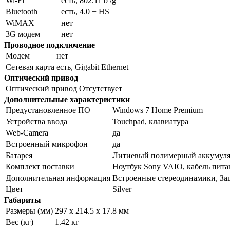
Wi-Fi
есть, 802.11 b /g
Bluetooth
есть, 4.0 + HS
WiMAX
нет
3G модем
нет
Проводное подключение
Модем
нет
Сетевая карта
есть, Gigabit Ethernet
Оптический привод
Оптический привод
Отсутствует
Дополнительные характеристики
Предустановленное ПО
Windows 7 Home Premium
Устройства ввода
Touchpad, клавиатура
Web-Camera
да
Встроенный микрофон
да
Батарея
Литиевый полимерный аккумуля
Комплект поставки
Ноутбук Sony VAIO, кабель питан
Дополнительная информация
Встроенные стереодинамики, Защ
Цвет
Silver
Габариты
Размеры (мм)
297 x 214.5 x 17.8 мм
Вес (кг)
1.42 кг