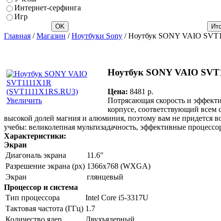
Интернет-серфинга
Игр
Главная
/
Магазин
/
Ноутбуки Sony
/ Ноутбук SONY VAIO SVT
Ноутбук SONY VAIO SVT
Цена:
8481 p.
Потрясающая скорость и эффекти
Увеличить
корпусе, соответствующий всем с
высокой долей магния и алюминия, поэтому вам не придется во
учебы: великолепная мультизадачность, эффективные процессоры
Характеристики:
Экран
Диагональ экрана
11.6"
Разрешение экрана (px)
1366x768 (WXGA)
Экран
глянцевый
Процессор и система
Тип процессора
Intel Core i5-3317U
Тактовая частота (ГГц)
1.7
Количество ядер
Двухъядерный