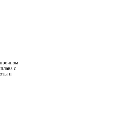
 прочном
сплава с
боты и