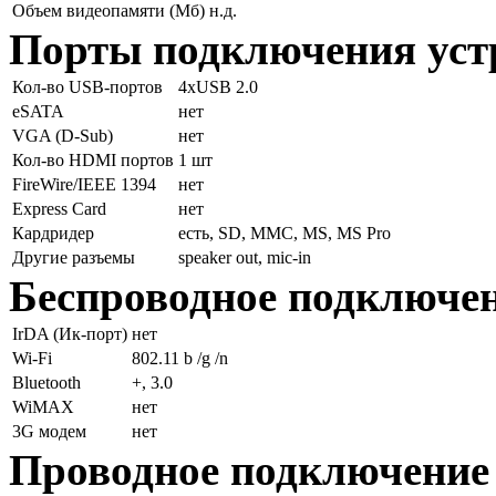
Объем видеопамяти (Мб)
н.д.
Порты подключения уст
Кол-во USB-портов
4xUSB 2.0
eSATA
нет
VGA (D-Sub)
нет
Кол-во HDMI портов
1 шт
FireWire/IEEE 1394
нет
Express Card
нет
Кардридер
есть, SD, MMC, MS, MS Pro
Другие разъемы
speaker out, mic-in
Беспроводное подключе
IrDA (Ик-порт)
нет
Wi-Fi
802.11 b /g /n
Bluetooth
+, 3.0
WiMAX
нет
3G модем
нет
Проводное подключение