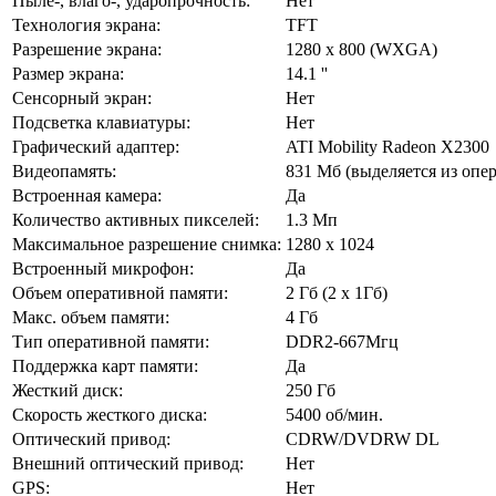
Пыле-, влаго-, ударопрочность:
Нет
Технология экрана:
TFT
Разрешение экрана:
1280 x 800 (WXGA)
Размер экрана:
14.1 ''
Сенсорный экран:
Нет
Подсветка клавиатуры:
Нет
Графический адаптер:
ATI Mobility Radeon X2300
Видеопамять:
831 Мб (выделяется из опе
Встроенная камера:
Да
Количество активных пикселей:
1.3 Мп
Максимальное разрешение снимка:
1280 x 1024
Встроенный микрофон:
Да
Объем оперативной памяти:
2 Гб (2 x 1Гб)
Макс. объем памяти:
4 Гб
Тип оперативной памяти:
DDR2-667Мгц
Поддержка карт памяти:
Да
Жесткий диск:
250 Гб
Скорость жесткого диска:
5400 об/мин.
Оптический привод:
CDRW/DVDRW DL
Внешний оптический привод:
Нет
GPS:
Нет