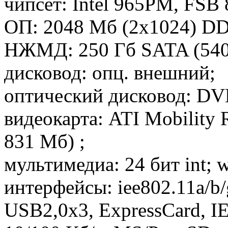
чипсет: Intel 965PM, FSB
ОП: 2048 Мб (2x1024) DDR
НЖМД: 250 Гб SATA (540
дисковод: опц. внешний;
оптический дисковод: DV
видеокарта: ATI Mobility
831 Мб) ;
мультимедиа: 24 бит int;
интерфейсы: iee802.11a/b/
USB2,0x3, ExpressCard, IE