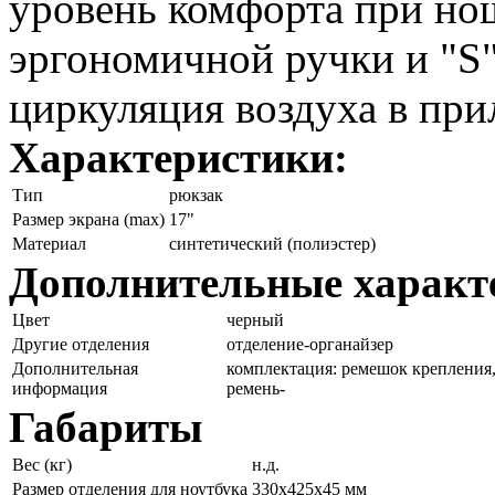
уровень комфорта при н
эргономичной ручки и "S"
циркуляция воздуха в при
Характеристики:
Тип
рюкзак
Размер экрана (max)
17"
Материал
синтетический (полиэстер)
Дополнительные характ
Цвет
черный
Другие отделения
отделение-органайзер
Дополнительная
комплектация: ремешок крепления,
информация
ремень-
Габариты
Вес (кг)
н.д.
Размер отделения для ноутбука
330x425x45 мм